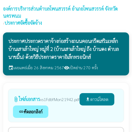
องค์การบริหารส่วนตำบลโพนสวรรค์
อำเภอโพนสวรรค์ จังหวัด
นครพนม
›
ประกาศจัดซื้อจัดจ้าง
ประกาศประกวดราคาจ้างก่อสร้างถนนคอนกรีตเสริมเหล็ก
บ้านเสาเล้าใหญ่ หมู่ที่ 2 (บ้านเสาเล้าใหญ่ ถึง บ้านดง ตำบล
นาขมิ้น) ด้วยวิธีประกาดราคาอิเล็กทรอนิกส์
เผยแพร่เมื่อ 26 สิงหาคม 2567
เปิดอ่าน 270 ครั้ง
event
visibility
ไฟล์เอกสาร
attach_file
ดาวน์โหลด
xs1FdbYMon21942.pdf
file_download
คัดลอกลิงก์
link