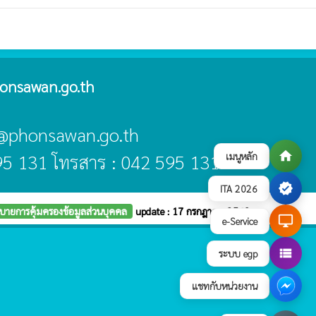
onsawan.go.th
an@phonsawan.go.th
home
เมนูหลัก
595 131 โทรสาร : 042 595 131
verified
ITA 2026
บายการคุ้มครองข้อมูลส่วนบุคคล
update : 17 กรกฎาคม 2569
desktop_windows
e-Service
view_list
ระบบ egp
แชทกับหน่วยงาน