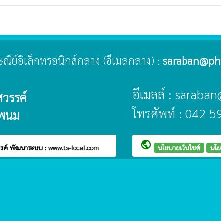
ปรษณีย์อิเล็กทรอนิกส์กลาง (อีเมลกลาง) :
saraban@ph
อีเมลล์ : sarab
วรรค์
โทรศัพท์ : 042 
รพนม
public
รรค์
พัฒนาระบบ :
www.ts-local.com
นโยบายเว็บไซต์
นโย