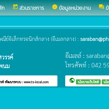
today
info
forum
ลัก
ส่วนราชการ
ข้อมูลหน่วยงาน
ข
ปรษณีย์อิเล็กทรอนิกส์กลาง (อีเมลกลาง) :
saraban@ph
อีเมลล์ : sarab
วรรค์
โทรศัพท์ : 042 
รพนม
public
รรค์
พัฒนาระบบ :
www.ts-local.com
นโยบายเว็บไซต์
นโย