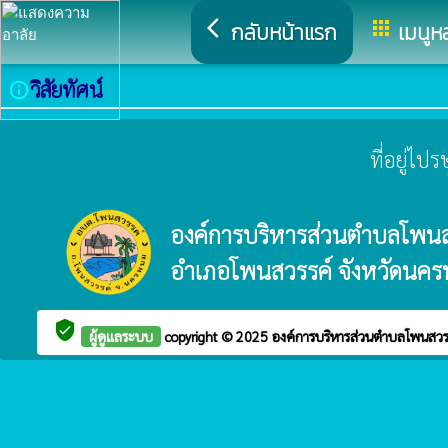
arrow_back_ios
apps
กลับหน้าแรก
เมนูห
วิสัยทัศน์
info_outline
ที่อยู่ไ
องค์การบริหารส่วนตำบลโพนส
อำเภอโพนสวรรค์ จังหวัดนค
verified_user
ผู้ดูแลระบบ
copyright © 2025
องค์การบริหารส่วนตำบลโพนสว