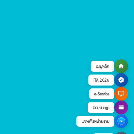
home
เมนูหลัก
verified
ITA 2026
desktop_windows
e-Service
view_list
ระบบ egp
แชทกับหน่วยงาน